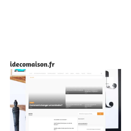
idecomaison.fr