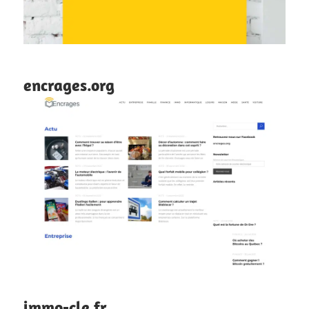
encrages.org
immo-cle.fr